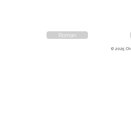
Roman
© 2025
Chr