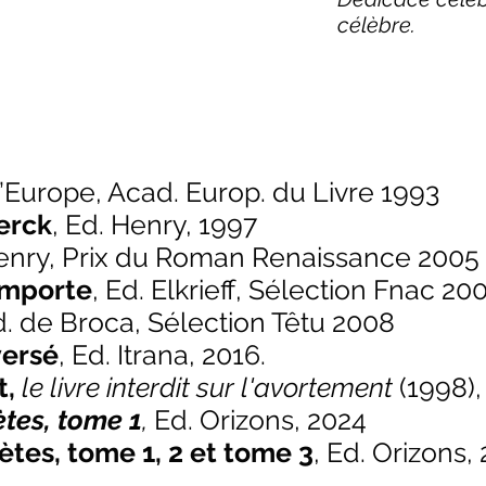
célèbre.
 l’Europe, Acad. Europ. du Livre 1993​
erck
, Ed. Henry, 1997
Henry, Prix du Roman Renaissance 2005
emporte
, Ed. Elkrieff, Sélection Fnac 20
d. de Broca, Sélection Têtu 2008
ersé
, Ed. Itrana, 2016.
t,
le livre interdit sur l'avortement
(1998)
tes, tome 1
,
Ed. Orizons, 2024
es, tome 1, 2 et tome 3
, Ed. Orizons,