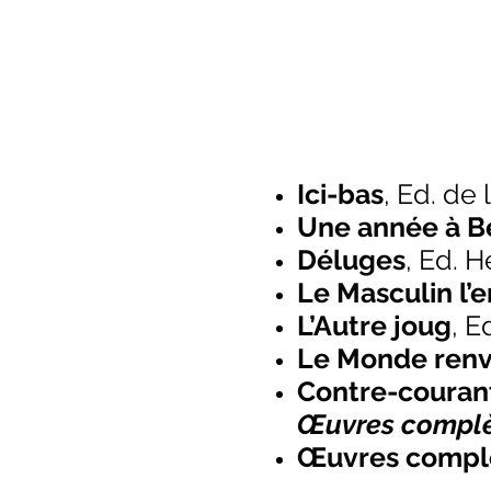
Ici-bas
, Ed. de
Une année à B
Déluges
, Ed. 
Le Masculin l’
L’Autre joug
, E
Le Monde renv
Contre-couran
Œuvres complè
Œuvres complèt