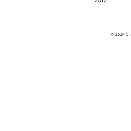
2012
© 2025
Chr