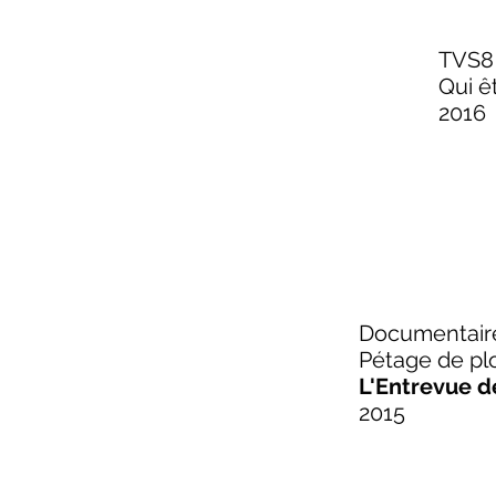
TVS8
Qui ê
2016
Documentaire
Pétage de p
L'Entrevue d
2015